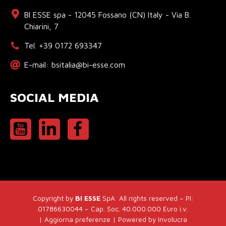
BI ESSE spa - 12045 Fossano (CN) Italy - Via B.
Chiarini, 7
Tel. +39 0172 693347
E-mail: bsitalia@bi-esse.com
SOCIAL MEDIA
Copyright by
BI ESSE
SpA All rights reserved – PI:
01786630044 – Cap. Soc. 40.000.000 Euro i.v.
|
Aggiorna preferenze
| Powered by
Involucra