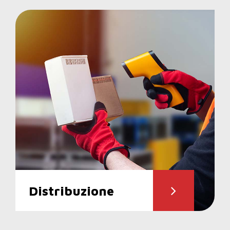
0
0
1
1
2
2
0
3
3
1
4
4
2
5
5
Distribuzione
3
6
6