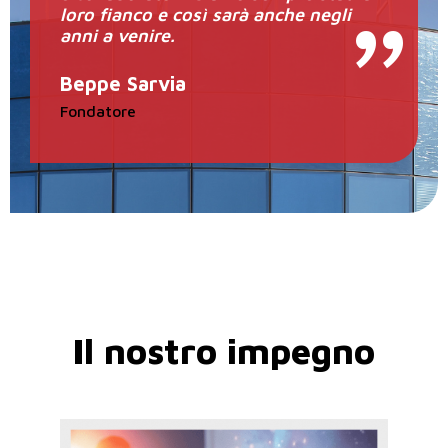
loro fianco e così sarà anche negli
anni
a venire.
Beppe Sarvia
Fondatore
Il nostro impegno