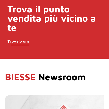
Trova il punto
vendita
più vicino a
te
Trovalo ora
BIESSE
Newsroom