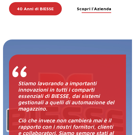
40 Anni di BIESSE
Scopri l'Azienda
Stiamo lavorando a importanti
innovazioni in tutti i comparti
essenziali di BIESSE, dai sistemi
gestionali a quelli di automazione del
magazzino.
Ciò che invece non cambierà mai è il
rapporto con i nostri fornitori, clienti
e collaboratori. Siamo sempre stati al