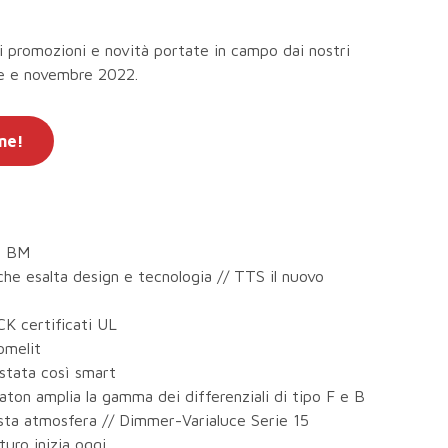
 promozioni e novità portate in campo dai nostri
re e novembre 2022.
ine!
o BM
e esalta design e tecnologia // TTS il nuovo
K certificati UL
omelit
stata così smart
ton amplia la gamma dei differenziali di tipo F e B
usta atmosfera // Dimmer-Varialuce Serie 15
turo inizia oggi