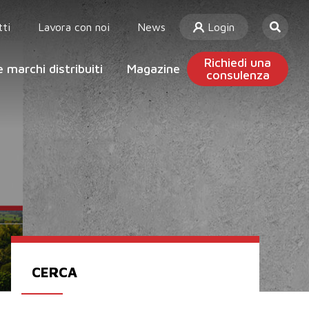
ti
Lavora con noi
News
Login
Richiedi una
 marchi distribuiti
Magazine
consulenza
CERCA