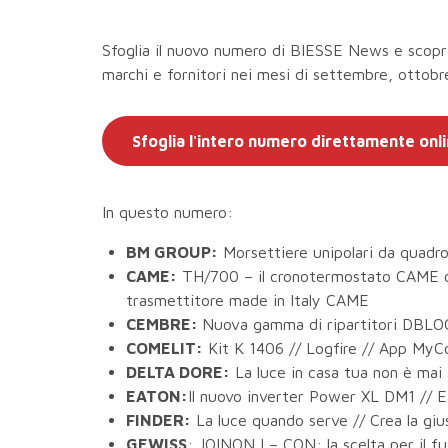
Sfoglia il nuovo numero di BIESSE News e scopri
marchi e fornitori nei mesi di settembre, ottob
Sfoglia l'intero numero direttamente onl
In questo numero:
BM GROUP:
Morsettiere unipolari da quadr
CAME:
TH/700 – il cronotermostato CAME ch
trasmettitore made in Italy CAME
CEMBRE:
Nuova gamma di ripartitori DBLOC
COMELIT:
Kit K 1406 // Logfire // App MyC
DELTA DORE:
La luce in casa tua non è mai 
EATON:
Il nuovo inverter Power XL DM1 // Ea
FINDER:
La luce quando serve // Crea la gi
GEWISS
: JOINON I – CON: la scelta per il fu