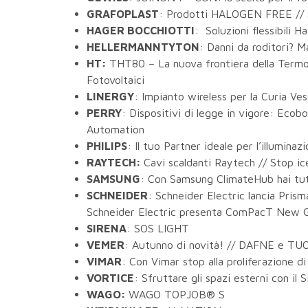
GRAFOPLAST
: Prodotti HALOGEN FREE // Si
HAGER BOCCHIOTTI
: Soluzioni flessibili H
HELLERMANNTYTON
: Danni da roditori? M
HT:
THT80 – La nuova frontiera della Termo
Fotovoltaici
LINERGY
: Impianto wireless per la Curia Ve
PERRY
: Dispositivi di legge in vigore: Ecobo
Automation
PHILIPS
: Il tuo Partner ideale per l’illuminaz
RAYTECH:
Cavi scaldanti Raytech // Stop ice 
SAMSUNG
: Con Samsung ClimateHub hai tut
SCHNEIDER
: Schneider Electric lancia Prism
Schneider Electric presenta ComPacT New 
SIRENA
: SOS LIGHT
VEMER
: Autunno di novità! // DAFNE e TU
VIMAR
: Con Vimar stop alla proliferazione d
VORTICE
: Sfruttare gli spazi esterni con
WAGO:
WAGO TOPJOB® S