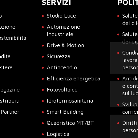
SERVIZI
POLI
o
Studio Luce
Salute
dei cl
azione
Automazione
Industriale
Salute
stenibilità
dei di
Drive & Motion
Condiz
ndita
Sicurezza
lavora
estere
Antincendio
perso
Efficienza energetica
Antidi
e cont
agazine
Fotovoltaico
sul lu
stribuiti
Idrotermosanitaria
Svilup
 Partner
Smart Building
carrie
Quadristica MT/BT
Diritt
perso
Logistica