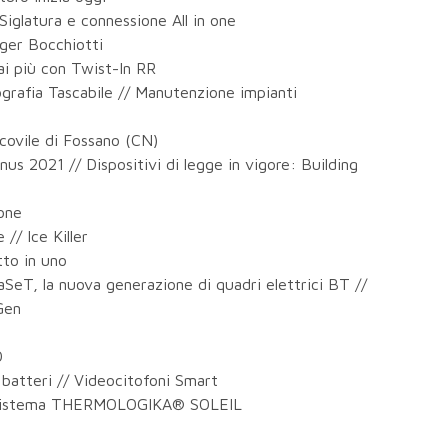
glatura e connessione All in one
ager Bocchiotti
ai più con Twist-In RR
grafia Tascabile // Manutenzione impianti
scovile di Fossano (CN)
nus 2021 // Dispositivi di legge in vigore: Building
ione
// Ice Killer
to in uno
aSeT, la nuova generazione di quadri elettrici BT //
Gen
O
i batteri // Videocitofoni Smart
 il Sistema THERMOLOGIKA® SOLEIL