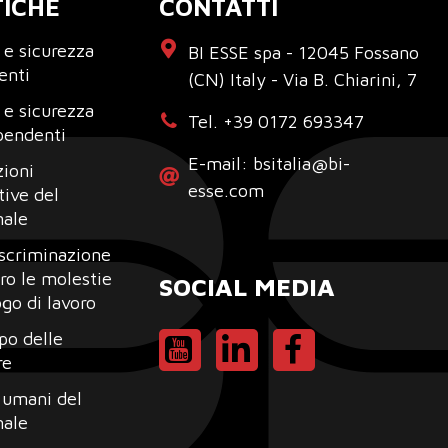
TICHE
CONTATTI
 e sicurezza
BI ESSE spa - 12045 Fossano
ienti
(CN) Italy - Via B. Chiarini, 7
 e sicurezza
Tel. +39 0172 693347
pendenti
E-mail: bsitalia@bi-
ioni
esse.com
tive del
nale
scriminazione
ro le molestie
SOCIAL MEDIA
ogo di lavoro
po delle
re
i umani del
nale