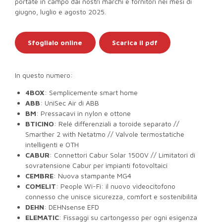
portate in campo dai nostri marchi e fornitori nei mesi di
giugno, luglio e agosto 2025.
Sfoglialo online
Scarica il pdf
In questo numero:
4BOX
: Semplicemente smart home
ABB
: UniSec Air di ABB
BM
: Pressacavi in nylon e ottone
BTICINO
: Relé differenziali a toroide separato //
Smarther 2 with Netatmo // Valvole termostatiche
intelligenti e OTH
CABUR
: Connettori Cabur Solar 1500V // Limitatori di
sovratensione Cabur per impianti fotovoltaici
CEMBRE
: Nuova stampante MG4
COMELIT
: People Wi-Fi: il nuovo videocitofono
connesso che unisce sicurezza, comfort e sostenibilità
DEHN
: DEHNsense EFD
ELEMATIC
: Fissaggi su cartongesso per ogni esigenza