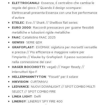
ELETTROCANALI
: Essenza, il centralino che cambia le
regole del gioco // Quando il design scompare:
Elettrocanali presenta Essenza con una live performance
d’autore
ETELEC
: Evo // Shark // Shellbox flat series
EURO 2000
: Raccordi pressacavo per guaine flessibili
metalliche e tubazioni rigide metalliche
FAAC
: Catalistino FAAC 2025
GEWISS
: SERIE QDX
GRAFOPLAST
: EVOMAX: siglatura per morsetti versatile
e precisa // Più efficienza e maggiore valore per
l’impianto // Klauke by Grafoplast: Il passo successivo
nella connessione dei cavi
HAGER BOCCHIOTTI
: vegaD // Hager Ready //
Interruttori tipo F
HELLERMANNTYTON
: “Fissati” per il solare
HIKVISION
: CURTAINVU
LEDVANCE
: NUOVI DOWNLIGHT // SPOT COMBO MULTI
SELECT // SPOT COMBO FIRE
LINEA LIGHT
: Delfi
LINERGY
: LINERGY SPY FIRE 400