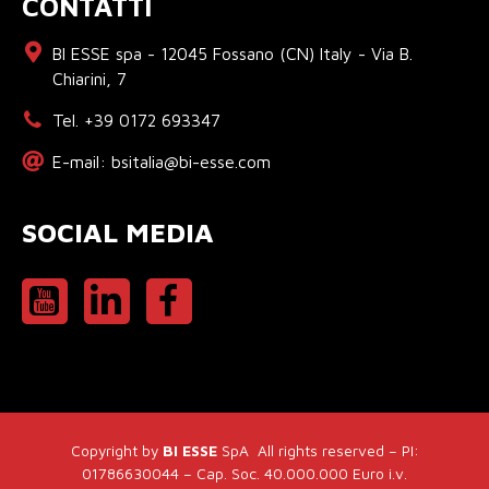
CONTATTI
BI ESSE spa - 12045 Fossano (CN) Italy - Via B.
Chiarini, 7
Tel. +39 0172 693347
E-mail: bsitalia@bi-esse.com
SOCIAL MEDIA
Copyright by
BI ESSE
SpA All rights reserved – PI:
01786630044 – Cap. Soc. 40.000.000 Euro i.v.